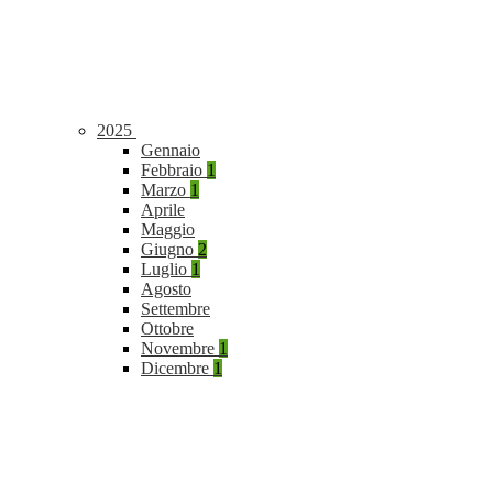
2025
Gennaio
Febbraio
1
Marzo
1
Aprile
Maggio
Giugno
2
Luglio
1
Agosto
Settembre
Ottobre
Novembre
1
Dicembre
1