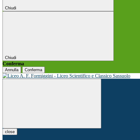
Chiudi
Chiudi
Conferma
Annulla
Conferma
close