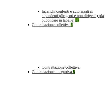
Incarichi conferiti e autorizzati ai
dipendenti (dirigenti e non dirigenti) (da
pubblicare in tabelle)
37
Contrattazione collettiva
3
Contrattazione collettiva
Contrattazione integrativa
8