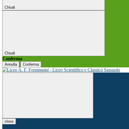
Chiudi
Chiudi
Conferma
Annulla
Conferma
close