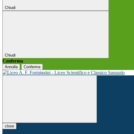
Chiudi
Chiudi
Conferma
Annulla
Conferma
close