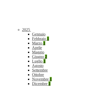
2025
Gennaio
Febbraio
1
Marzo
1
Aprile
Maggio
Giugno
2
Luglio
1
Agosto
Settembre
Ottobre
Novembre
1
Dicembre
1