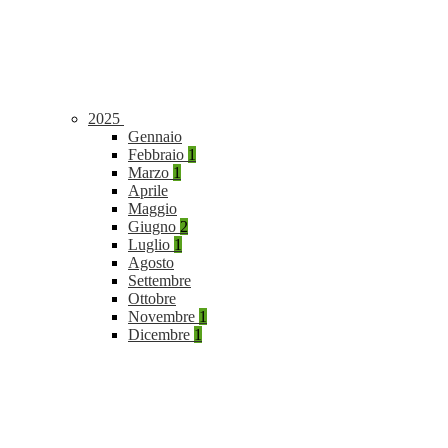
2025
Gennaio
Febbraio
1
Marzo
1
Aprile
Maggio
Giugno
2
Luglio
1
Agosto
Settembre
Ottobre
Novembre
1
Dicembre
1