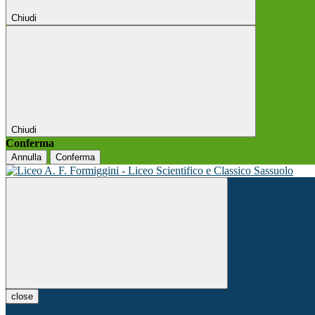
Chiudi
Chiudi
Conferma
Annulla
Conferma
close