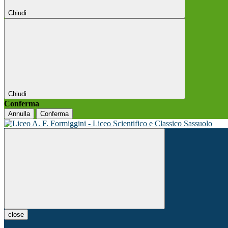
Chiudi
Chiudi
Conferma
Annulla
Conferma
close