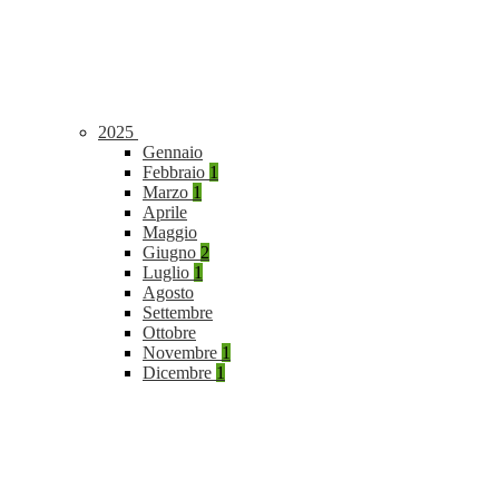
2025
Gennaio
Febbraio
1
Marzo
1
Aprile
Maggio
Giugno
2
Luglio
1
Agosto
Settembre
Ottobre
Novembre
1
Dicembre
1