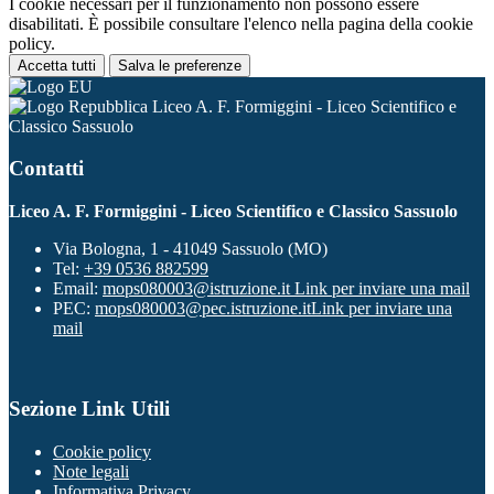
I cookie necessari per il funzionamento non possono essere
disabilitati. È possibile consultare l'elenco nella pagina della cookie
policy.
Accetta tutti
Salva le preferenze
Liceo A. F. Formiggini - Liceo Scientifico e
Classico Sassuolo
Contatti
Liceo A. F. Formiggini - Liceo Scientifico e Classico Sassuolo
Via Bologna, 1 - 41049 Sassuolo (MO)
Tel:
+39 0536 882599
Email:
mops080003@istruzione.it
Link per inviare una mail
PEC:
mops080003@pec.istruzione.it
Link per inviare una
mail
Sezione Link Utili
Cookie policy
Note legali
Informativa Privacy