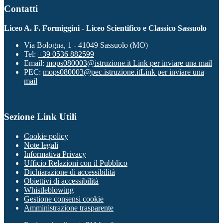
Contatti
Liceo A. F. Formiggini - Liceo Scientifico e Classico Sassuolo
Via Bologna, 1 - 41049 Sassuolo (MO)
Tel:
+39 0536 882599
Email:
mops080003@istruzione.it
Link per inviare una mail
PEC:
mops080003@pec.istruzione.it
Link per inviare una
mail
Sezione Link Utili
Cookie policy
Note legali
Informativa Privacy
Ufficio Relazioni con il Pubblico
Dichiarazione di accessibilità
Obiettivi di accessibilità
Whistleblowing
Gestione consensi cookie
Amministrazione trasparente