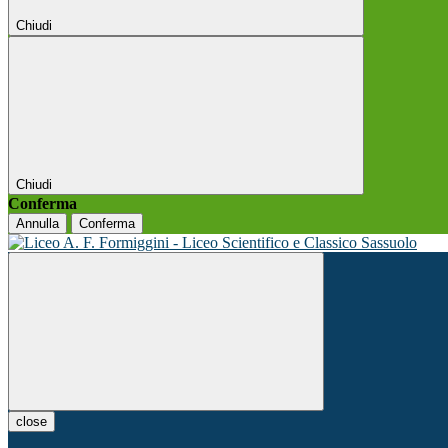
Chiudi
Chiudi
Conferma
Annulla
Conferma
close