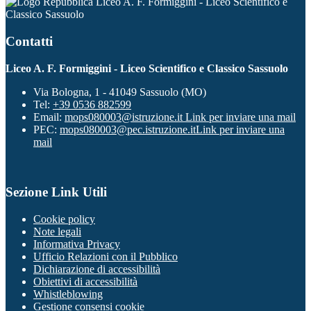
Liceo A. F. Formiggini - Liceo Scientifico e
Classico Sassuolo
Contatti
Liceo A. F. Formiggini - Liceo Scientifico e Classico Sassuolo
Via Bologna, 1 - 41049 Sassuolo (MO)
Tel:
+39 0536 882599
Email:
mops080003@istruzione.it
Link per inviare una mail
PEC:
mops080003@pec.istruzione.it
Link per inviare una
mail
Sezione Link Utili
Cookie policy
Note legali
Informativa Privacy
Ufficio Relazioni con il Pubblico
Dichiarazione di accessibilità
Obiettivi di accessibilità
Whistleblowing
Gestione consensi cookie