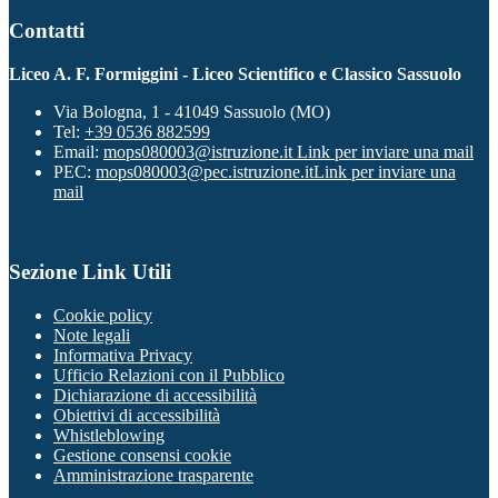
Contatti
Liceo A. F. Formiggini - Liceo Scientifico e Classico Sassuolo
Via Bologna, 1 - 41049 Sassuolo (MO)
Tel:
+39 0536 882599
Email:
mops080003@istruzione.it
Link per inviare una mail
PEC:
mops080003@pec.istruzione.it
Link per inviare una
mail
Sezione Link Utili
Cookie policy
Note legali
Informativa Privacy
Ufficio Relazioni con il Pubblico
Dichiarazione di accessibilità
Obiettivi di accessibilità
Whistleblowing
Gestione consensi cookie
Amministrazione trasparente