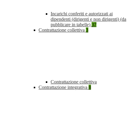
Incarichi conferiti e autorizzati ai
dipendenti (dirigenti e non dirigenti) (da
pubblicare in tabelle)
37
Contrattazione collettiva
3
Contrattazione collettiva
Contrattazione integrativa
8