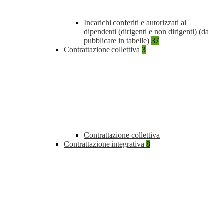
Incarichi conferiti e autorizzati ai
dipendenti (dirigenti e non dirigenti) (da
pubblicare in tabelle)
37
Contrattazione collettiva
3
Contrattazione collettiva
Contrattazione integrativa
8