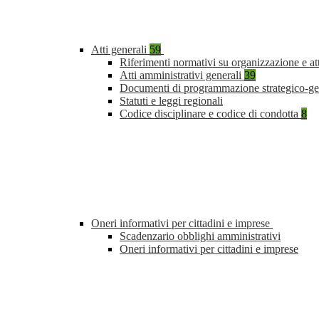
Atti generali
59
Riferimenti normativi su organizzazione e at
Atti amministrativi generali
39
Documenti di programmazione strategico-ge
Statuti e leggi regionali
Codice disciplinare e codice di condotta
8
Oneri informativi per cittadini e imprese
Scadenzario obblighi amministrativi
Oneri informativi per cittadini e imprese