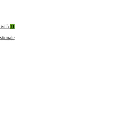
tività
11
stionale