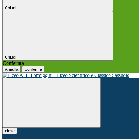
Chiudi
Chiudi
Conferma
Annulla
Conferma
close