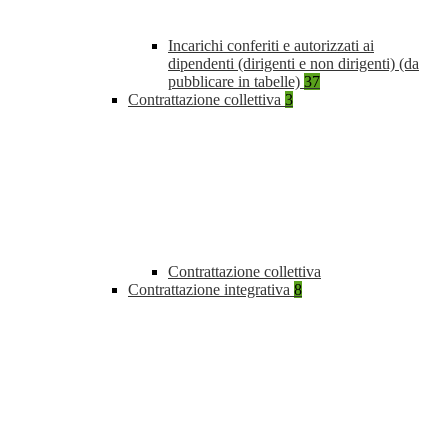
Incarichi conferiti e autorizzati ai
dipendenti (dirigenti e non dirigenti) (da
pubblicare in tabelle)
37
Contrattazione collettiva
3
Contrattazione collettiva
Contrattazione integrativa
8