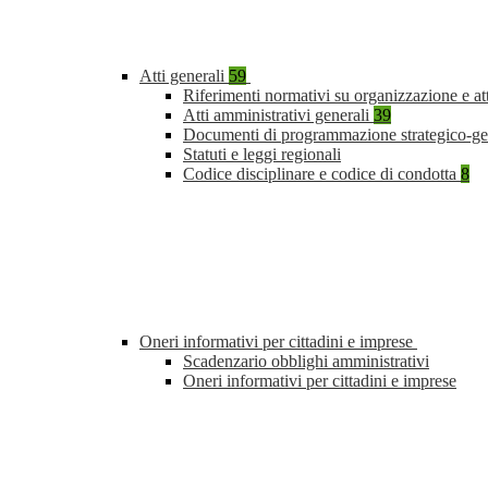
Atti generali
59
Riferimenti normativi su organizzazione e at
Atti amministrativi generali
39
Documenti di programmazione strategico-ge
Statuti e leggi regionali
Codice disciplinare e codice di condotta
8
Oneri informativi per cittadini e imprese
Scadenzario obblighi amministrativi
Oneri informativi per cittadini e imprese