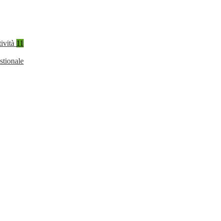
tività
11
stionale