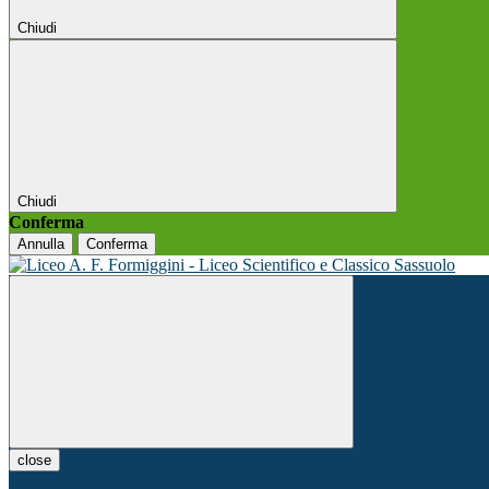
Chiudi
Chiudi
Conferma
Annulla
Conferma
close