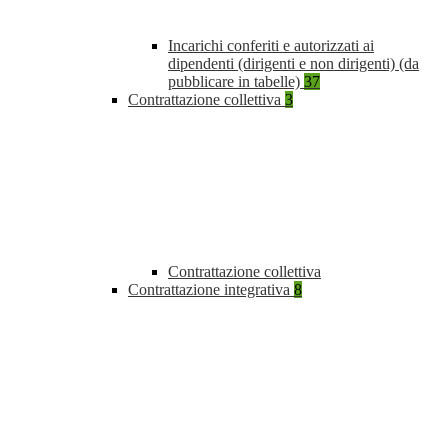
Incarichi conferiti e autorizzati ai
dipendenti (dirigenti e non dirigenti) (da
pubblicare in tabelle)
37
Contrattazione collettiva
3
Contrattazione collettiva
Contrattazione integrativa
8