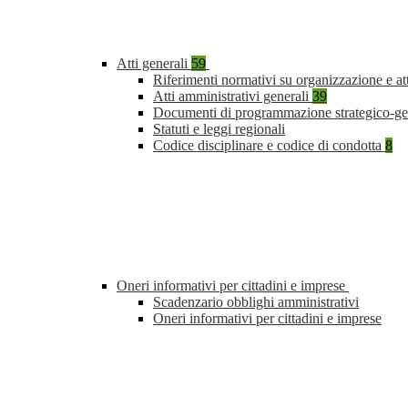
Atti generali
59
Riferimenti normativi su organizzazione e at
Atti amministrativi generali
39
Documenti di programmazione strategico-ge
Statuti e leggi regionali
Codice disciplinare e codice di condotta
8
Oneri informativi per cittadini e imprese
Scadenzario obblighi amministrativi
Oneri informativi per cittadini e imprese