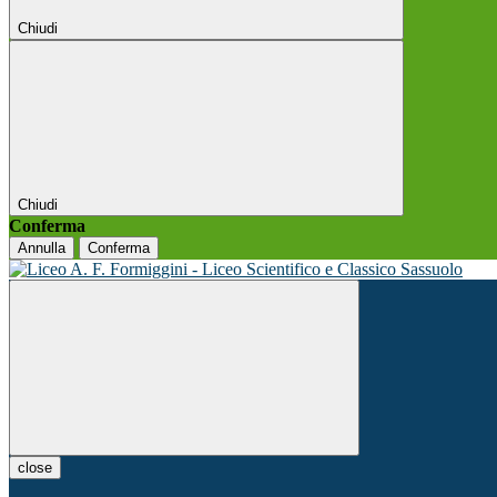
Chiudi
Chiudi
Conferma
Annulla
Conferma
close