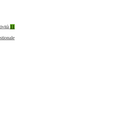
tività
11
stionale