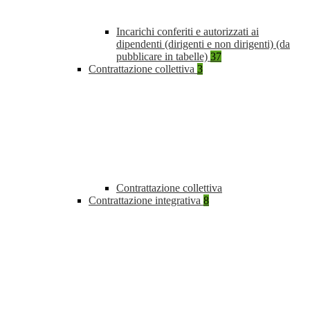
Incarichi conferiti e autorizzati ai
dipendenti (dirigenti e non dirigenti) (da
pubblicare in tabelle)
37
Contrattazione collettiva
3
Contrattazione collettiva
Contrattazione integrativa
8