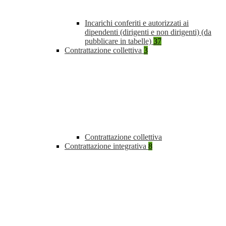
Incarichi conferiti e autorizzati ai
dipendenti (dirigenti e non dirigenti) (da
pubblicare in tabelle)
37
Contrattazione collettiva
3
Contrattazione collettiva
Contrattazione integrativa
8