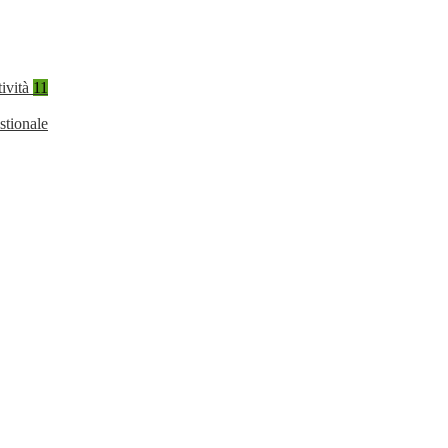
tività
11
stionale