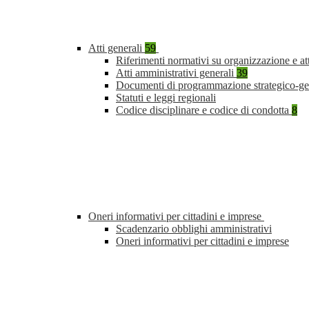
Atti generali
59
Riferimenti normativi su organizzazione e at
Atti amministrativi generali
39
Documenti di programmazione strategico-ge
Statuti e leggi regionali
Codice disciplinare e codice di condotta
8
Oneri informativi per cittadini e imprese
Scadenzario obblighi amministrativi
Oneri informativi per cittadini e imprese