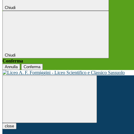
Chiudi
Chiudi
Conferma
Annulla
Conferma
close