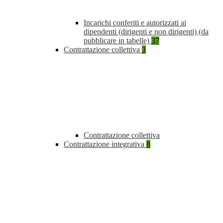
Incarichi conferiti e autorizzati ai
dipendenti (dirigenti e non dirigenti) (da
pubblicare in tabelle)
37
Contrattazione collettiva
3
Contrattazione collettiva
Contrattazione integrativa
8