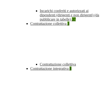
Incarichi conferiti e autorizzati ai
dipendenti (dirigenti e non dirigenti) (da
pubblicare in tabelle)
37
Contrattazione collettiva
3
Contrattazione collettiva
Contrattazione integrativa
8