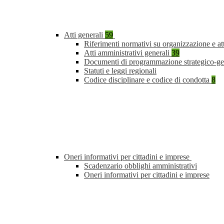
Atti generali
59
Riferimenti normativi su organizzazione e at
Atti amministrativi generali
39
Documenti di programmazione strategico-ge
Statuti e leggi regionali
Codice disciplinare e codice di condotta
8
Oneri informativi per cittadini e imprese
Scadenzario obblighi amministrativi
Oneri informativi per cittadini e imprese