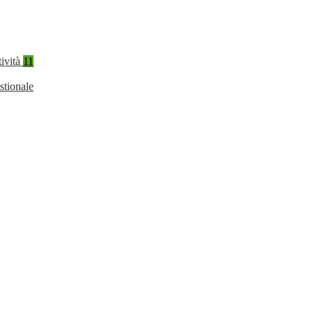
tività
11
stionale