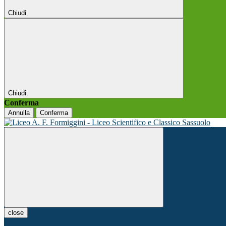
Chiudi
Chiudi
Conferma
Annulla
Conferma
close