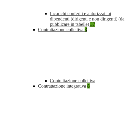
Incarichi conferiti e autorizzati ai
dipendenti (dirigenti e non dirigenti) (da
pubblicare in tabelle)
37
Contrattazione collettiva
3
Contrattazione collettiva
Contrattazione integrativa
8