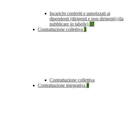
Incarichi conferiti e autorizzati ai
dipendenti (dirigenti e non dirigenti) (da
pubblicare in tabelle)
37
Contrattazione collettiva
3
Contrattazione collettiva
Contrattazione integrativa
8