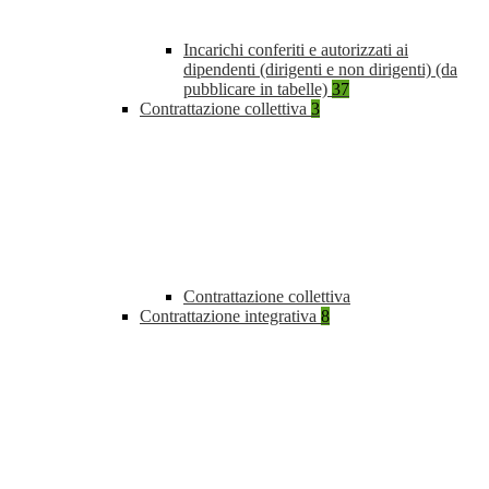
Incarichi conferiti e autorizzati ai
dipendenti (dirigenti e non dirigenti) (da
pubblicare in tabelle)
37
Contrattazione collettiva
3
Contrattazione collettiva
Contrattazione integrativa
8