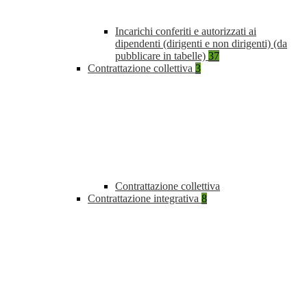
Incarichi conferiti e autorizzati ai
dipendenti (dirigenti e non dirigenti) (da
pubblicare in tabelle)
37
Contrattazione collettiva
3
Contrattazione collettiva
Contrattazione integrativa
8