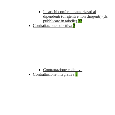
Incarichi conferiti e autorizzati ai
dipendenti (dirigenti e non dirigenti) (da
pubblicare in tabelle)
37
Contrattazione collettiva
3
Contrattazione collettiva
Contrattazione integrativa
8