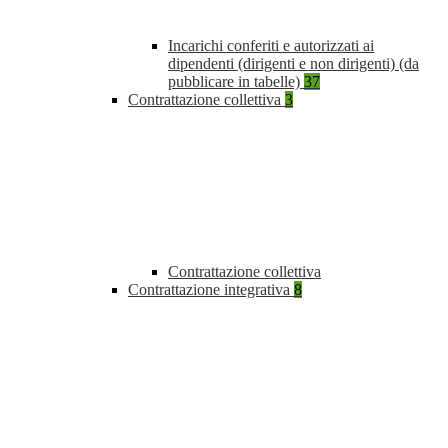
Incarichi conferiti e autorizzati ai
dipendenti (dirigenti e non dirigenti) (da
pubblicare in tabelle)
37
Contrattazione collettiva
3
Contrattazione collettiva
Contrattazione integrativa
8