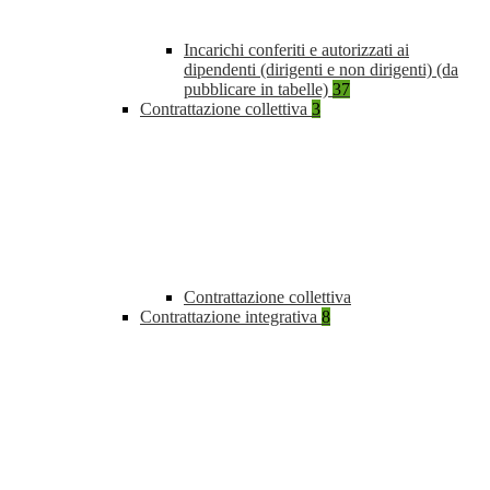
Incarichi conferiti e autorizzati ai
dipendenti (dirigenti e non dirigenti) (da
pubblicare in tabelle)
37
Contrattazione collettiva
3
Contrattazione collettiva
Contrattazione integrativa
8