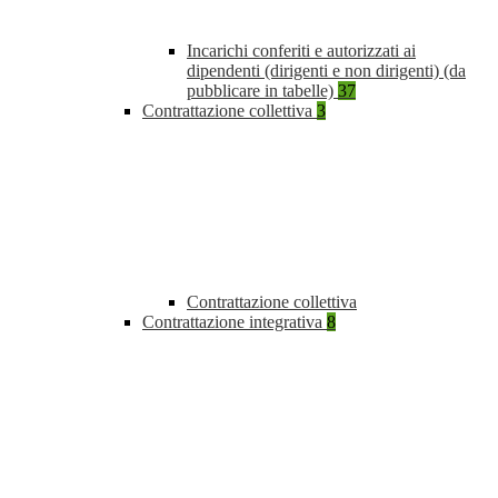
Incarichi conferiti e autorizzati ai
dipendenti (dirigenti e non dirigenti) (da
pubblicare in tabelle)
37
Contrattazione collettiva
3
Contrattazione collettiva
Contrattazione integrativa
8