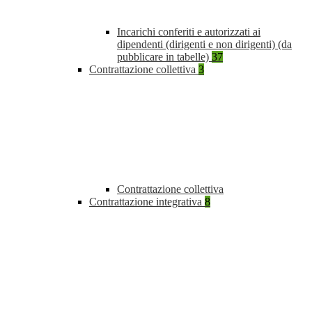
Incarichi conferiti e autorizzati ai
dipendenti (dirigenti e non dirigenti) (da
pubblicare in tabelle)
37
Contrattazione collettiva
3
Contrattazione collettiva
Contrattazione integrativa
8