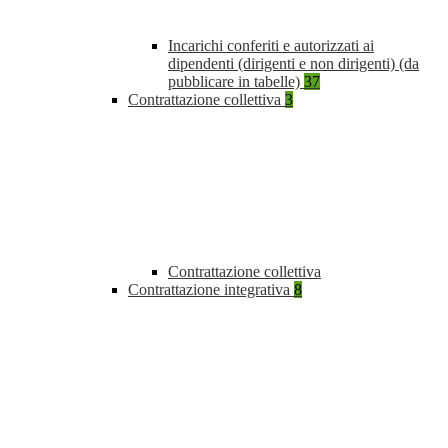
Incarichi conferiti e autorizzati ai
dipendenti (dirigenti e non dirigenti) (da
pubblicare in tabelle)
37
Contrattazione collettiva
3
Contrattazione collettiva
Contrattazione integrativa
8